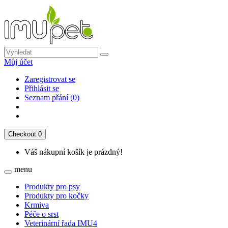
Můj účet
Zaregistrovat se
Přihlásit se
Seznam přání (0)
Checkout
0
Váš nákupní košík je prázdný!
menu
Produkty pro psy
Produkty pro kočky
Krmiva
Péče o srst
Veterinární řada IMU4