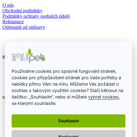
O nás
Obchodní podmínky
Podmínky ochrany osobních údajů
Reklamace
Odstoupit od smlouvy
IMUpet, s.r.o.
provozovna Letohrad
Používáme cookies pro správné fungování stránek,
Mírová 891, 561 51 Letohrad
cookies pro přizpůsobení stránek pro Vaše potřeby a
+420 602 303 866
nabídky přímo Vám na míru. Můžeme Vás požádat o
obchod@imupet.cz
souhlas s takovým využitím cookies? Stačí kliknout na
tlačítko: „Souhlasím“, nebo si můžete
vybrat cookies
,
Sledujte nás také na sociálních sítích
se kterými souhlasíte.
Souhlasím
Nastavení